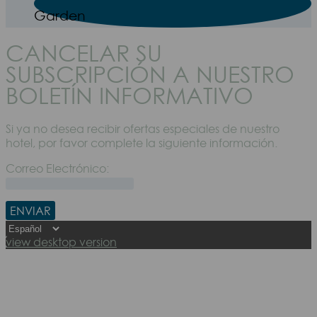
Garden
CANCELAR SU
SUBSCRIPCIÓN A NUESTRO
BOLETÍN INFORMATIVO
Si ya no desea recibir ofertas especiales de nuestro
hotel, por favor complete la siguiente información.
Correo Electrónico:
view desktop version