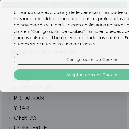
Valverde Lisboa Hotel & Garden
Menu
Utilizamos cookies propias y de terceros con finalidades an
mostrarte publicidad relacionada con tus preferencias a p
de navegación y tu perfil. Puedes configurar o rechazar 
click en “Configuración de cookies”. También puedes ace
pin icon
Avenida da Liberdade, 164 - Lisboa
cookies pulsando el botón “Aceptar todas las cookies”. P
Lisboa 1250 – 146 Portugal
puedes visitar nuestra Politica de Cookies.
phone icon
+351 21 094 03 00
Configuración de Cookies
SOBRE EL
Aceptar todas las Cookies
HOTEL
HABITACIONES
RESTAURANTE
Y BAR
OFERTAS
CONCIERGE