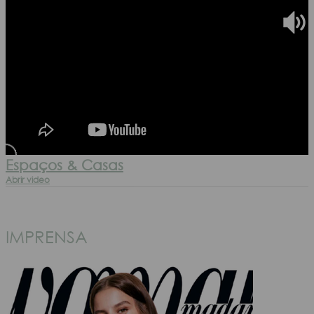
Espaços & Casas
Abrir video
IMPRENSA