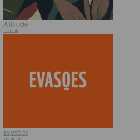
Attitude
Ler mais
Evasões
Ver artigo