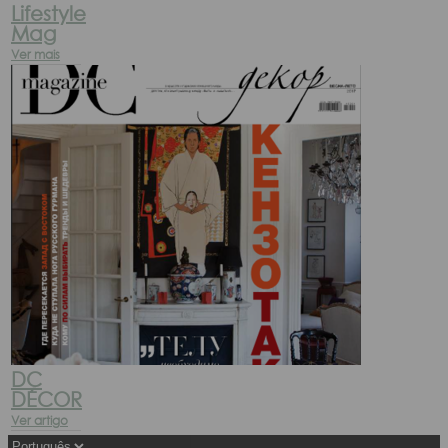
Lifestyle
Mag
Ver mais
DC
DÉCOR
Ver artigo