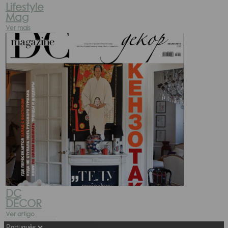
Lifestyle
Mag
Ver mais
DC
DÉCOR
Ver artigo