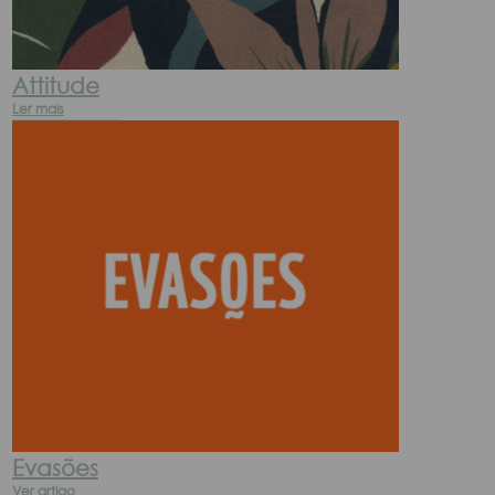
Attitude
Ler mais
Evasões
Ver artigo